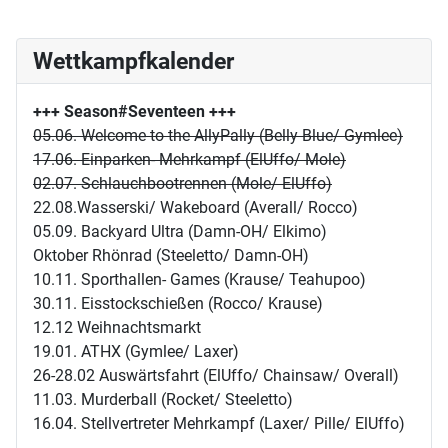
Wettkampfkalender
+++ Season#Seventeen
+++
05.06. Welcome to the AllyPally (Belly Blue/ Gymlee)
17.06. Einparken- Mehrkampf (ElUffo/ Mole)
02.07. Schlauchbootrennen (Mole/ ElUffo)
22.08.Wasserski/ Wakeboard (Averall/ Rocco)
05.09. Backyard Ultra (Damn-OH/ Elkimo)
Oktober Rhönrad (Steeletto/ Damn-OH)
10.11. Sporthallen- Games (Krause/ Teahupoo)
30.11. Eisstockschießen (Rocco/ Krause)
12.12 Weihnachtsmarkt
19.01. ATHX (Gymlee/ Laxer)
26-28.02 Auswärtsfahrt (ElUffo/ Chainsaw/ Overall)
11.03. Murderball (Rocket/ Steeletto)
16.04. Stellvertreter Mehrkampf (Laxer/ Pille/ ElUffo)