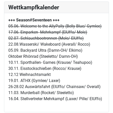
Wettkampfkalender
+++ Season#Seventeen
+++
05.06. Welcome to the AllyPally (Belly Blue/ Gymlee)
17.06. Einparken- Mehrkampf (ElUffo/ Mole)
02.07. Schlauchbootrennen (Mole/ ElUffo)
22.08.Wasserski/ Wakeboard (Averall/ Rocco)
05.09. Backyard Ultra (Damn-OH/ Elkimo)
Oktober Rhönrad (Steeletto/ Damn-OH)
10.11. Sporthallen- Games (Krause/ Teahupoo)
30.11. Eisstockschießen (Rocco/ Krause)
12.12 Weihnachtsmarkt
19.01. ATHX (Gymlee/ Laxer)
26-28.02 Auswärtsfahrt (ElUffo/ Chainsaw/ Overall)
11.03. Murderball (Rocket/ Steeletto)
16.04. Stellvertreter Mehrkampf (Laxer/ Pille/ ElUffo)