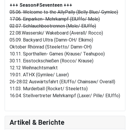
+++ Season#Seventeen
+++
05.06. Welcome to the AllyPally (Belly Blue/ Gymlee)
17.06. Einparken- Mehrkampf (ElUffo/ Mole)
02.07. Schlauchbootrennen (Mole/ ElUffo)
22.08.Wasserski/ Wakeboard (Averall/ Rocco)
05.09. Backyard Ultra (Damn-OH/ Elkimo)
Oktober Rhönrad (Steeletto/ Damn-OH)
10.11. Sporthallen- Games (Krause/ Teahupoo)
30.11. Eisstockschießen (Rocco/ Krause)
12.12 Weihnachtsmarkt
19.01. ATHX (Gymlee/ Laxer)
26-28.02 Auswärtsfahrt (ElUffo/ Chainsaw/ Overall)
11.03. Murderball (Rocket/ Steeletto)
16.04. Stellvertreter Mehrkampf (Laxer/ Pille/ ElUffo)
Artikel & Berichte