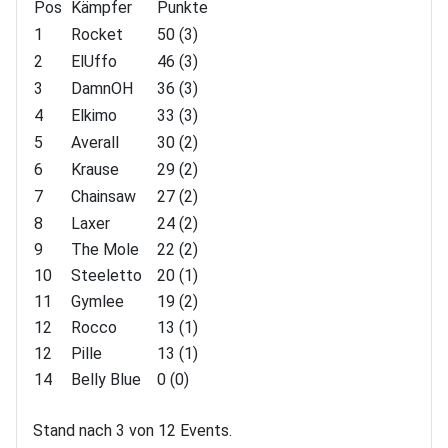
Pos
Kämpfer
Punkte
1
Rocket
50 (3)
2
ElUffo
46 (3)
3
DamnOH
36 (3)
4
Elkimo
33 (3)
5
Averall
30 (2)
6
Krause
29 (2)
7
Chainsaw
27 (2)
8
Laxer
24 (2)
9
The Mole
22 (2)
10
Steeletto
20 (1)
11
Gymlee
19 (2)
12
Rocco
13 (1)
12
Pille
13 (1)
14
Belly Blue
0 (0)
Stand nach 3 von 12 Events.