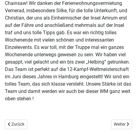
Chainsaw! Wir danken der Ferienwohnungsvermietung
Vemerad, insbesondere Silke, für die tolle Unterkunft, und
Christian, der uns als Einheimischer der Insel Amrum erst
auf der Fähre und anschließend mehrmals auf der Insel
traf und uns tolle Tipps gab. Es war ein richtig tolles
Wochenende mit vielen schönen und interessanten
Einzelevents. Es war toll, mit der Truppe mal ein ganzes
Wochenende unterwegs gewesen zu sein. Wir haben viel
gesappt, viel gelacht und ein bis zwei „Helbing“ getrunken.
Das Team ist perfekt auf die 12-Kampf-Weltmeisterschaft
im Juni dieses Jahres in Hamburg eingestellt! Wir sind ein
tolles Team, das sich klasse versteht. Unsere Stärke ist das
Team und damit werden wir auch bei dieser WM ganz weit
oben stehen !
Vorheriger Beitrag: E10/S15: Quiddich Pong
Nächster Bei
Zurück
Weiter