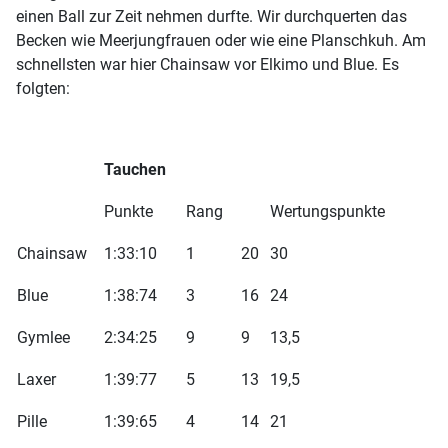
einen Ball zur Zeit nehmen durfte. Wir durchquerten das
Becken wie Meerjungfrauen oder wie eine Planschkuh. Am
schnellsten war hier Chainsaw vor Elkimo und Blue. Es
folgten:
Tauchen
Punkte
Rang
Wertungspunkte
Chainsaw
1:33:10
1
20
30
Blue
1:38:74
3
16
24
Gymlee
2:34:25
9
9
13,5
Laxer
1:39:77
5
13
19,5
Pille
1:39:65
4
14
21