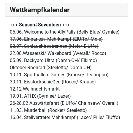
Wettkampfkalender
+++ Season#Seventeen
+++
05.06. Welcome to the AllyPally (Belly Blue/ Gymlee)
17.06. Einparken- Mehrkampf (ElUffo/ Mole)
02.07. Schlauchbootrennen (Mole/ ElUffo)
22.08.Wasserski/ Wakeboard (Averall/ Rocco)
05.09. Backyard Ultra (Damn-OH/ Elkimo)
Oktober Rhönrad (Steeletto/ Damn-OH)
10.11. Sporthallen- Games (Krause/ Teahupoo)
30.11. Eisstockschießen (Rocco/ Krause)
12.12 Weihnachtsmarkt
19.01. ATHX (Gymlee/ Laxer)
26-28.02 Auswärtsfahrt (ElUffo/ Chainsaw/ Overall)
11.03. Murderball (Rocket/ Steeletto)
16.04. Stellvertreter Mehrkampf (Laxer/ Pille/ ElUffo)