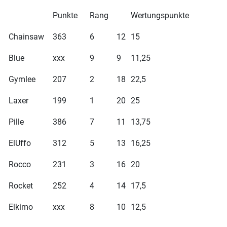
Punkte
Rang
Wertungspunkte
Chainsaw
363
6
12
15
Blue
xxx
9
9
11,25
Gymlee
207
2
18
22,5
Laxer
199
1
20
25
Pille
386
7
11
13,75
ElUffo
312
5
13
16,25
Rocco
231
3
16
20
Rocket
252
4
14
17,5
Elkimo
xxx
8
10
12,5