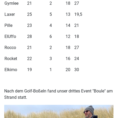
Gymlee
21
2
18
27
Laxer
25
5
13
19,5
Pille
23
4
14
21
ElUffo
28
6
12
18
Rocco
21
2
18
27
Rocket
22
3
16
24
Elkimo
19
1
20
30
Nach dem Golf-Boßeln fand unser drittes Event "Boule" am
Strand statt.