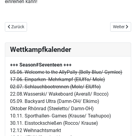
einreihen kann!
Vorheriger Beitrag: E09/S15 : Amrum !
Nächster Bei
Zurück
Weiter
Wettkampfkalender
+++ Season#Seventeen
+++
05.06. Welcome to the AllyPally (Belly Blue/ Gymlee)
17.06. Einparken- Mehrkampf (ElUffo/ Mole)
02.07. Schlauchbootrennen (Mole/ ElUffo)
22.08.Wasserski/ Wakeboard (Averall/ Rocco)
05.09. Backyard Ultra (Damn-OH/ Elkimo)
Oktober Rhönrad (Steeletto/ Damn-OH)
10.11. Sporthallen- Games (Krause/ Teahupoo)
30.11. Eisstockschießen (Rocco/ Krause)
12.12 Weihnachtsmarkt