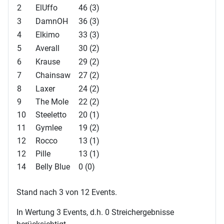
2
ElUffo
46 (3)
3
DamnOH
36 (3)
4
Elkimo
33 (3)
5
Averall
30 (2)
6
Krause
29 (2)
7
Chainsaw
27 (2)
8
Laxer
24 (2)
9
The Mole
22 (2)
10
Steeletto
20 (1)
11
Gymlee
19 (2)
12
Rocco
13 (1)
12
Pille
13 (1)
14
Belly Blue
0 (0)
Stand nach 3 von 12 Events.
In Wertung 3 Events, d.h. 0 Streichergebnisse