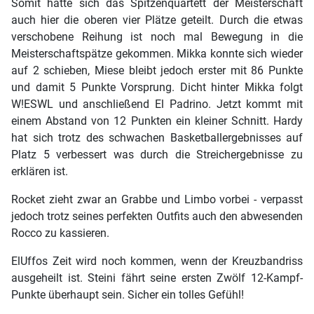
Somit hatte sich das Spitzenquartett der Meisterschaft
auch hier die oberen vier Plätze geteilt. Durch die etwas
verschobene Reihung ist noch mal Bewegung in die
Meisterschaftspätze gekommen. Mikka konnte sich wieder
auf 2 schieben, Miese bleibt jedoch erster mit 86 Punkte
und damit 5 Punkte Vorsprung. Dicht hinter Mikka folgt
W!ESWL und anschließend El Padrino. Jetzt kommt mit
einem Abstand von 12 Punkten ein kleiner Schnitt. Hardy
hat sich trotz des schwachen Basketballergebnisses auf
Platz 5 verbessert was durch die Streichergebnisse zu
erklären ist.
Rocket zieht zwar an Grabbe und Limbo vorbei - verpasst
jedoch trotz seines perfekten Outfits auch den abwesenden
Rocco zu kassieren.
ElUffos Zeit wird noch kommen, wenn der Kreuzbandriss
ausgeheilt ist. Steini fährt seine ersten Zwölf 12-Kampf-
Punkte überhaupt sein. Sicher ein tolles Gefühl!