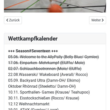
Vorheriger Beitrag: Frohe Ostern!
Nächster Bei
Zurück
Weiter
Wettkampfkalender
+++ Season#Seventeen
+++
05.06. Welcome to the AllyPally (Belly Blue/ Gymlee)
17.06. Einparken- Mehrkampf (ElUffo/ Mole)
02.07. Schlauchbootrennen (Mole/ ElUffo)
22.08.Wasserski/ Wakeboard (Averall/ Rocco)
05.09. Backyard Ultra (Damn-OH/ Elkimo)
Oktober Rhönrad (Steeletto/ Damn-OH)
10.11. Sporthallen- Games (Krause/ Teahupoo)
30.11. Eisstockschießen (Rocco/ Krause)
12.12 Weihnachtsmarkt
19.01. ATHX (Gymlee/ Laxer)