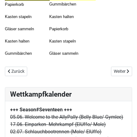
Gummibärchen
Papierkorb
Kasten stapeln
Kasten halten
Gläser sammeln
Papierkorb
Kasten halten
Kasten stapeln
Gummibärchen
Gläser sammeln
Vorheriger Beitrag: 01/11 Carrerabahn
Nächster Bei
Zurück
Weiter
Wettkampfkalender
+++ Season#Seventeen
+++
05.06. Welcome to the AllyPally (Belly Blue/ Gymlee)
17.06. Einparken- Mehrkampf (ElUffo/ Mole)
02.07. Schlauchbootrennen (Mole/ ElUffo)