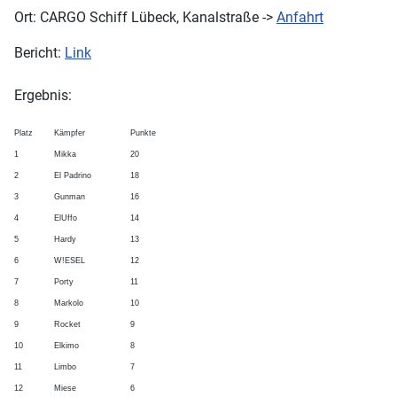
Ort: CARGO Schiff Lübeck, Kanalstraße ->
Anfahrt
Bericht:
Link
Ergebnis:
Platz
Kämpfer
Punkte
1
Mikka
20
2
El Padrino
18
3
Gunman
16
4
ElUffo
14
5
Hardy
13
6
W!ESEL
12
7
Porty
11
8
Markolo
10
9
Rocket
9
10
Elkimo
8
11
Limbo
7
12
Miese
6