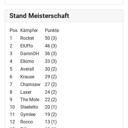
Stand Meisterschaft
Pos
Kämpfer
Punkte
1
Rocket
50 (3)
2
ElUffo
46 (3)
3
DamnOH
36 (3)
4
Elkimo
33 (3)
5
Averall
30 (2)
6
Krause
29 (2)
7
Chainsaw
27 (2)
8
Laxer
24 (2)
9
The Mole
22 (2)
10
Steeletto
20 (1)
11
Gymlee
19 (2)
12
Rocco
13 (1)