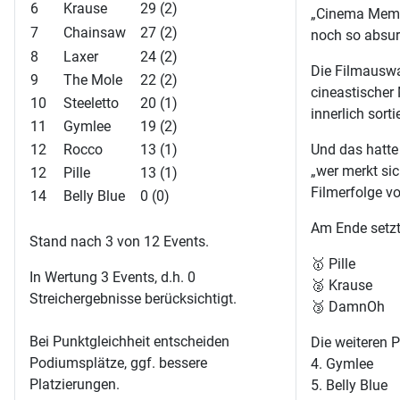
6
Krause
29 (2)
„Cinema Memor
7
Chainsaw
27 (2)
noch so absur
8
Laxer
24 (2)
Die Filmauswa
9
The Mole
22 (2)
cineastischer 
10
Steeletto
20 (1)
innerlich sort
11
Gymlee
19 (2)
12
Rocco
13 (1)
Und das hatte
„wer merkt si
12
Pille
13 (1)
Filmerfolge v
14
Belly Blue
0 (0)
Am Ende setzt
Stand nach 3 von 12 Events.
🥇 Pille
In Wertung 3 Events, d.h. 0
🥈 Krause
Streichergebnisse berücksichtigt.
🥉 DamnOh
Bei Punktgleichheit entscheiden
Die weiteren P
Podiumsplätze, ggf. bessere
4.⁠ ⁠Gymlee
Platzierungen.
5.⁠ ⁠⁠Belly Blue