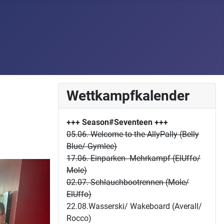
Wettkampfkalender
+++ Season#Seventeen
+++
05.06. Welcome to the AllyPally (Belly
Blue/ Gymlee)
17.06. Einparken- Mehrkampf (ElUffo/
Mole)
02.07. Schlauchbootrennen (Mole/
ElUffo)
22.08.Wasserski/ Wakeboard (Averall/
Rocco)