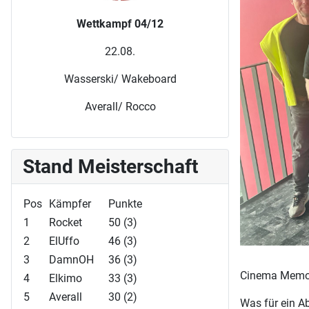
Wettkampf 04/12
22.08.
Wasserski/ Wakeboard
Averall/ Rocco
Stand Meisterschaft
Pos
Kämpfer
Punkte
1
Rocket
50 (3)
2
ElUffo
46 (3)
3
DamnOH
36 (3)
Cinema Memory
4
Elkimo
33 (3)
5
Averall
30 (2)
Was für ein A