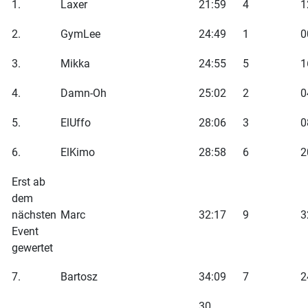
1.
Laxer
21:59
4
1
2.
GymLee
24:49
1
0
3.
Mikka
24:55
5
1
4.
Damn-Oh
25:02
2
0
5.
ElUffo
28:06
3
0
6.
ElKimo
28:58
6
2
Erst ab
dem
nächsten
Marc
32:17
9
3
Event
gewertet
7.
Bartosz
34:09
7
2
30