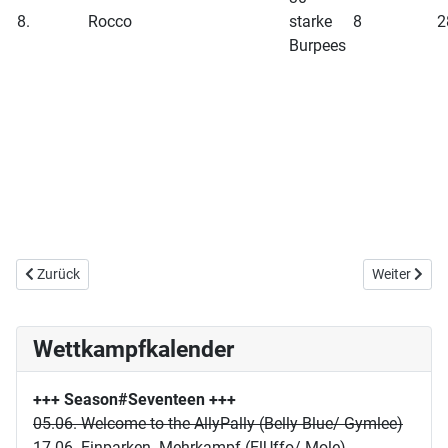
8.
Rocco
starke
8
2
Burpees
Vorheriger Beitrag: E07/S13: True Poker
Nächster Be
Zurück
Weiter
Wettkampfkalender
+++ Season#Seventeen
+++
05.06. Welcome to the AllyPally (Belly Blue/ Gymlee)
17.06. Einparken- Mehrkampf (ElUffo/ Mole)