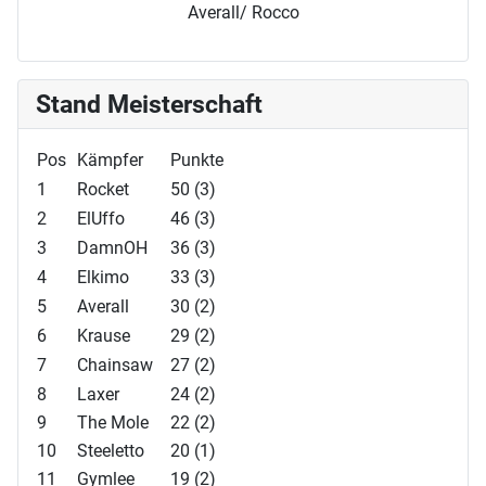
Averall/ Rocco
Stand Meisterschaft
Pos
Kämpfer
Punkte
1
Rocket
50 (3)
2
ElUffo
46 (3)
3
DamnOH
36 (3)
4
Elkimo
33 (3)
5
Averall
30 (2)
6
Krause
29 (2)
7
Chainsaw
27 (2)
8
Laxer
24 (2)
9
The Mole
22 (2)
10
Steeletto
20 (1)
11
Gymlee
19 (2)