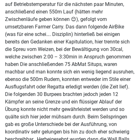
auf Betriebstemperatur für die nächsten paar Minuten,
anschließend einen 550m Lauf (hätten mehr
Zwischenläufe geben können 😊), gefolgt vom
umsetzbaren Farmer Carry. Das dann folgende AirBike
(was für eine schei…. Disziplin) hinterließ bei einigen
bereits den Gedanken einer Kapitulation, hier trennte sich
die Spreu vom Weizen, bei der Bewältigung von 30cal,
welche zwischen 2:00 – 3:30min in Anspruch genommen
haben Die anschließenden 75 AbMat Situps, waren
machbar und man konnte sich ein wenig liegend ausruhen,
ebenso die 500m Rudern, konnten entweder im Stile einer
Ausflugsfahrt oder Regatta erledigt werden (die Zeit lief).
Die folgenden 30 Burpees brachten jedoch jeden 12
Kämpfer an seine Grenze und ein flüssiger Ablauf der
Übung konnte nicht mehr gewährleistet werden und so
quälte sich hier jeder mühsam durch. Beim Seilspringen
gab es große Unterschiede bei der Ausführung, von
koordinativ sehr gelungen bis hin zu doch eher schwierig
beschreibbar. Herbeigesehnt wurden dann die Wall Balls