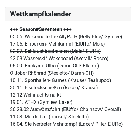
Wettkampfkalender
+++ Season#Seventeen
+++
05.06. Welcome to the AllyPally (Belly Blue/ Gymlee)
17.06. Einparken- Mehrkampf (ElUffo/ Mole)
02.07. Schlauchbootrennen (Mole/ ElUffo)
22.08.Wasserski/ Wakeboard (Averall/ Rocco)
05.09. Backyard Ultra (Damn-OH/ Elkimo)
Oktober Rhönrad (Steeletto/ Damn-OH)
10.11. Sporthallen- Games (Krause/ Teahupoo)
30.11. Eisstockschießen (Rocco/ Krause)
12.12 Weihnachtsmarkt
19.01. ATHX (Gymlee/ Laxer)
26-28.02 Auswärtsfahrt (ElUffo/ Chainsaw/ Overall)
11.03. Murderball (Rocket/ Steeletto)
16.04. Stellvertreter Mehrkampf (Laxer/ Pille/ ElUffo)