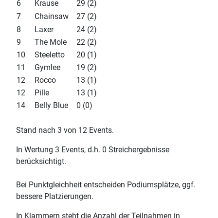
6
Krause
29 (2)
7
Chainsaw
27 (2)
8
Laxer
24 (2)
9
The Mole
22 (2)
10
Steeletto
20 (1)
11
Gymlee
19 (2)
12
Rocco
13 (1)
12
Pille
13 (1)
14
Belly Blue
0 (0)
Stand nach 3 von 12 Events.
In Wertung 3 Events, d.h. 0 Streichergebnisse
berücksichtigt.
Bei Punktgleichheit entscheiden Podiumsplätze, ggf.
bessere Platzierungen.
In Klammern steht die Anzahl der Teilnahmen in