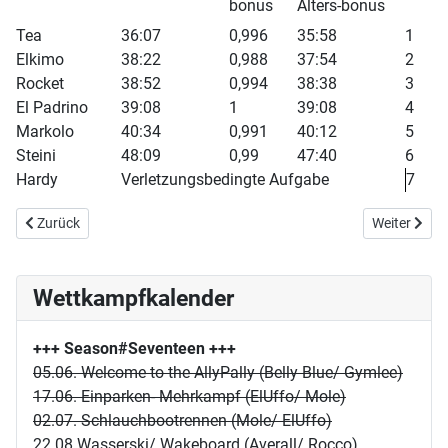
bonus
Alters-bonus
Tea
36:07
0,996
35:58
1
Elkimo
38:22
0,988
37:54
2
Rocket
38:52
0,994
38:38
3
El Padrino
39:08
1
39:08
4
Markolo
40:34
0,991
40:12
5
Steini
48:09
0,99
47:40
6
Hardy
Verletzungsbedingte Aufgabe
7
Vorheriger Beitrag: Showdown Watergames
Nächster Be
Zurück
Weiter
Wettkampfkalender
+++ Season#Seventeen
+++
05.06. Welcome to the AllyPally (Belly Blue/ Gymlee)
17.06. Einparken- Mehrkampf (ElUffo/ Mole)
02.07. Schlauchbootrennen (Mole/ ElUffo)
22.08.Wasserski/ Wakeboard (Averall/ Rocco)