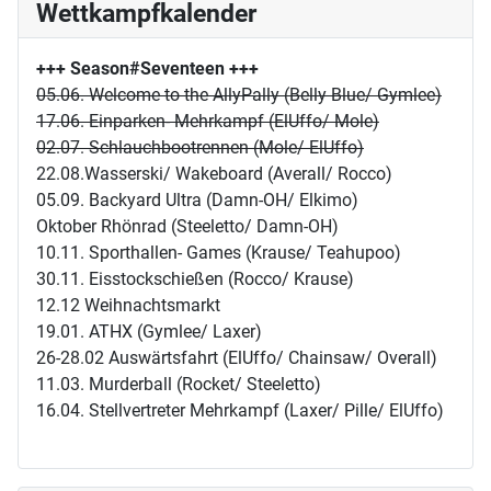
Wettkampfkalender
+++ Season#Seventeen
+++
05.06. Welcome to the AllyPally (Belly Blue/ Gymlee)
17.06. Einparken- Mehrkampf (ElUffo/ Mole)
02.07. Schlauchbootrennen (Mole/ ElUffo)
22.08.Wasserski/ Wakeboard (Averall/ Rocco)
05.09. Backyard Ultra (Damn-OH/ Elkimo)
Oktober Rhönrad (Steeletto/ Damn-OH)
10.11. Sporthallen- Games (Krause/ Teahupoo)
30.11. Eisstockschießen (Rocco/ Krause)
12.12 Weihnachtsmarkt
19.01. ATHX (Gymlee/ Laxer)
26-28.02 Auswärtsfahrt (ElUffo/ Chainsaw/ Overall)
11.03. Murderball (Rocket/ Steeletto)
16.04. Stellvertreter Mehrkampf (Laxer/ Pille/ ElUffo)