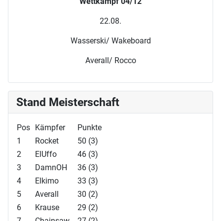
Wettkampf 04/12
22.08.
Wasserski/ Wakeboard
Averall/ Rocco
Stand Meisterschaft
Pos
Kämpfer
Punkte
1
Rocket
50 (3)
2
ElUffo
46 (3)
3
DamnOH
36 (3)
4
Elkimo
33 (3)
5
Averall
30 (2)
6
Krause
29 (2)
7
Chainsaw
27 (2)