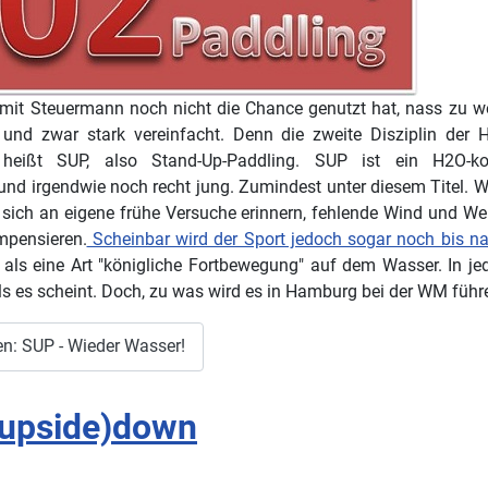
mit Steuermann noch nicht die Chance genutzt hat, nass zu we
n und zwar stark vereinfacht. Denn die zweite Disziplin der
ißt SUP, also Stand-Up-Paddling. SUP ist ein H2O-kont
und irgendwie noch recht jung. Zumindest unter diesem Titel. We
sich an eigene frühe Versuche erinnern, fehlende Wind und We
mpensieren.
Scheinbar wird der Sport jedoch sogar noch bis n
als eine Art "königliche Fortbewegung" auf dem Wasser. In je
ls es scheint. Doch, zu was wird es in Hamburg bei der WM führ
en: SUP - Wieder Wasser!
upside)down