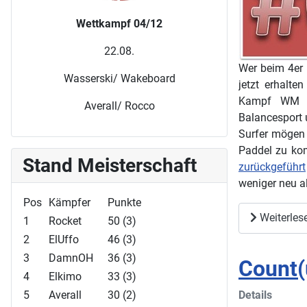
Wettkampf 04/12
22.08.
Wer beim 4er 
Wasserski/ Wakeboard
jetzt erhalte
Kampf WM he
Averall/ Rocco
Balancesport 
Surfer mögen 
Paddel zu ko
Stand Meisterschaft
zurückgeführt
weniger neu a
Pos
Kämpfer
Punkte
Weiterles
1
Rocket
50 (3)
2
ElUffo
46 (3)
3
DamnOH
36 (3)
Count(
4
Elkimo
33 (3)
5
Averall
30 (2)
Details