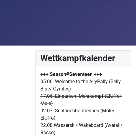
Wettkampfkalender
+++ Season#Seventeen
+++
05.06. Welcome to the AllyPally (Belly
Blue/ Gymlee)
17.06. Einparken- Mehrkampf (ElUffo/
Mole)
02.07. Schlauchbootrennen (Mole/
ElUffo)
22.08.Wasserski/ Wakeboard (Averall/
Rocco)