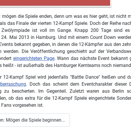
r: mögen die Spiele enden, denn um was es hier geht, ist nicht
 als das Finale der vierten 12-Kampf Spiele. Doch der Reihe nac
te Zwölympiade ist voll im Gange. Knapp 200 Tage sind es
 24. Mai 2013 in Hamburg. Und mit einem Count Down werden
 Events bekannt gegeben, in denen die 12-Kämpfer aus den zehn 
n werden. Die Veröffentlichung geschieht auf der Verbandsw
ondert
eingerichteten Page
. Wann das nächste Event bekannt g
es heißt - ist außerhalb des Hamburger Kernteams noch nieman
r 12-Kampf Spiel wird jedenfalls "Battle Dance" heißen und d
Überraschung
. Doch das scheint dem Eventcharakter dieser D
g zu bescherten. Im Gegenteil. Zuletzt waren aus Berlin s
den, ob das extra für die 12-Kampf Spiele eingerichtete Sonde
 Fans vorgesehen ist.
n: Mögen die Spiele beginnen...