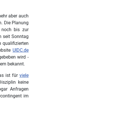
 mehr aber auch
h. Die Planung
 noch bis zur
 seit Sonntag
qualifizierten
ebsite
UIDC.de
ebeben wird -
dem bekannt.
as ist für
viele
isziplin keine
ogar Anfragen
rcontingent im