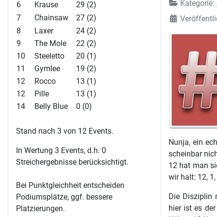
Kategorie:
6
Krause
29 (2)
7
Chainsaw
27 (2)
Veröffentl
8
Laxer
24 (2)
9
The Mole
22 (2)
10
Steeletto
20 (1)
11
Gymlee
19 (2)
12
Rocco
13 (1)
12
Pille
13 (1)
14
Belly Blue
0 (0)
Stand nach 3 von 12 Events.
Nunja, ein ec
In Wertung 3 Events, d.h. 0
scheinbar nich
Streichergebnisse berücksichtigt.
12 hat man si
wir halt: 12, 1, 
Bei Punktgleichheit entscheiden
Die Disziplin
Podiumsplätze, ggf. bessere
hier ist es d
Platzierungen.