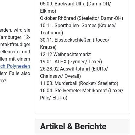
05.09. Backyard Ultra (Damn-OH/
Elkimo)
Oktober Rhönrad (Steeletto/ Damn-OH)
10.11. Sporthallen- Games (Krause/
rden, wird sie
Teahupoo)
 Hamburger 12-
30.11. Eisstockschießen (Rocco/
aktfreudiger
Krause)
llenreiter und
12.12 Weihnachtsmarkt
llen mit einem
19.01. ATHX (Gymlee/ Laxer)
ach Polynesien
26-28.02 Auswärtsfahrt (ElUffo/
dem Falle also
Chainsaw/ Overall)
en?
11.03. Murderball (Rocket/ Steeletto)
16.04. Stellvertreter Mehrkampf (Laxer/
Pille/ ElUffo)
Artikel & Berichte