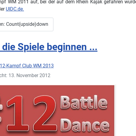
pf WM 2011 auf, bei der auf dem Rhein Kajak gefahren wurde
der
UIDC.de.
en: Count(upside)down
die Spiele beginnen ...
12-Kampf Club WM 2013
icht: 13. November 2012