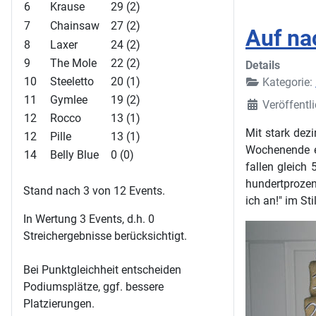
6
Krause
29 (2)
7
Chainsaw
27 (2)
Auf na
8
Laxer
24 (2)
9
The Mole
22 (2)
Details
10
Steeletto
20 (1)
Kategorie:
11
Gymlee
19 (2)
Veröffentl
12
Rocco
13 (1)
Mit stark de
12
Pille
13 (1)
Wochenende e
14
Belly Blue
0 (0)
fallen gleich 
hundertprozen
Stand nach 3 von 12 Events.
ich an!" im Sti
In Wertung 3 Events, d.h. 0
Streichergebnisse berücksichtigt.
Bei Punktgleichheit entscheiden
Podiumsplätze, ggf. bessere
Platzierungen.