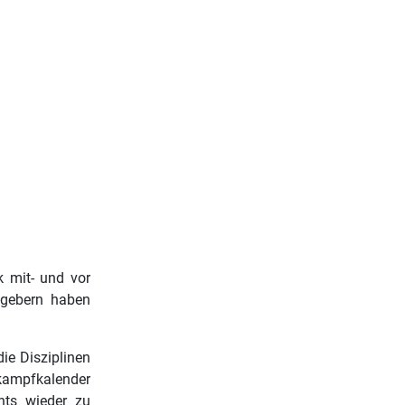
 mit- und vor
tgebern haben
ie Disziplinen
kampfkalender
ents wieder zu