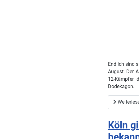
Endlich sind s
August. Der A
12-Kämpfer, d
Dodekagon.
Weiterlese
Köln g
bekann