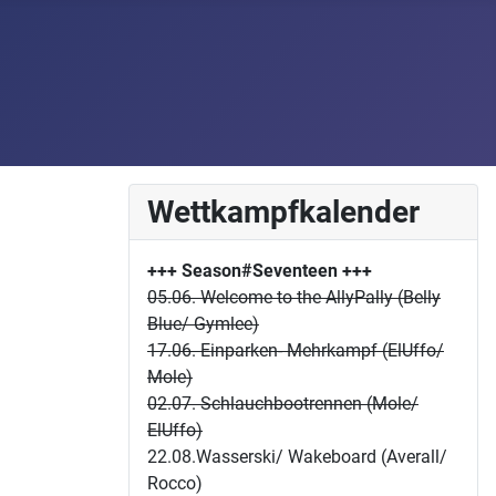
Wettkampfkalender
+++ Season#Seventeen
+++
05.06. Welcome to the AllyPally (Belly
Blue/ Gymlee)
17.06. Einparken- Mehrkampf (ElUffo/
Mole)
02.07. Schlauchbootrennen (Mole/
ElUffo)
22.08.Wasserski/ Wakeboard (Averall/
Rocco)