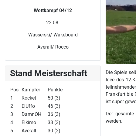
Wettkampf 04/12
22.08.
Wasserski/ Wakeboard
Averall/ Rocco
Stand Meisterschaft
Die Spiele se
Idee des 12-K
teilnehmende
Pos
Kämpfer
Punkte
Frankfurt bis 
1
Rocket
50 (3)
ist super gewo
2
ElUffo
46 (3)
Der gesamte 
3
DamnOH
36 (3)
werden.
4
Elkimo
33 (3)
5
Averall
30 (2)