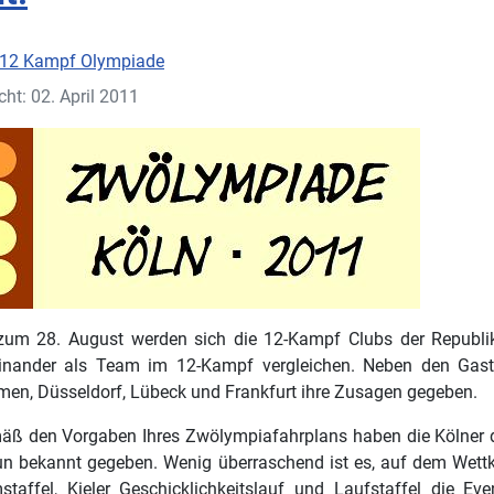
12 Kampf Olympiade
cht: 02. April 2011
zum 28. August werden sich die 12-Kampf Clubs der Republik
inander als Team im 12-Kampf vergleichen. Neben den Gas
en, Düsseldorf, Lübeck und Frankfurt ihre Zusagen gegeben.
äß den Vorgaben Ihres Zwölympiafahrplans haben die Kölner d
un bekannt gegeben. Wenig überraschend ist es, auf dem Wett
affel, Kieler Geschicklichkeitslauf und Laufstaffel die Ev