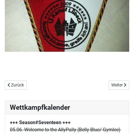
Vorheriger Beitrag: Bronze bei 12-Kampf Spielen in Hamburg
Nächster Be
Zurück
Weiter
Wettkampfkalender
+++ Season#Seventeen
+++
05.06. Welcome to the AllyPally (Belly Blue/ Gymlee)