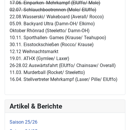
17.06. Einparken- Mehrkampf (ElUffo/ Mole)
02.07. Schlauchbootrennen (Mole/ ElUffo)
22.08.Wasserski/ Wakeboard (Averall/ Rocco)
05.09. Backyard Ultra (Damn-OH/ Elkimo)
Oktober Rhönrad (Steeletto/ Damn-OH)
10.11. Sporthallen- Games (Krause/ Teahupoo)
30.11. Eisstockschießen (Rocco/ Krause)
12.12 Weihnachtsmarkt
19.01. ATHX (Gymlee/ Laxer)
26-28.02 Auswärtsfahrt (ElUffo/ Chainsaw/ Overall)
11.03. Murderball (Rocket/ Steeletto)
16.04. Stellvertreter Mehrkampf (Laxer/ Pille/ ElUffo)
Artikel & Berichte
Saison 25/26