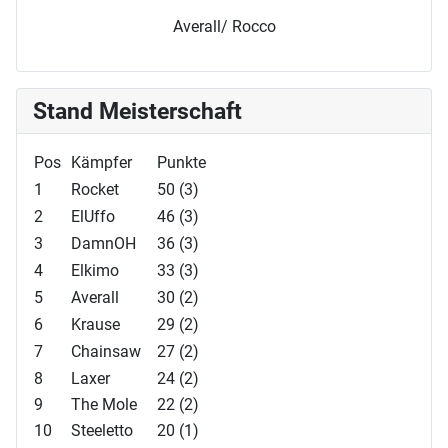
Averall/ Rocco
Stand Meisterschaft
Pos
Kämpfer
Punkte
1
Rocket
50 (3)
2
ElUffo
46 (3)
3
DamnOH
36 (3)
4
Elkimo
33 (3)
5
Averall
30 (2)
6
Krause
29 (2)
7
Chainsaw
27 (2)
8
Laxer
24 (2)
9
The Mole
22 (2)
10
Steeletto
20 (1)