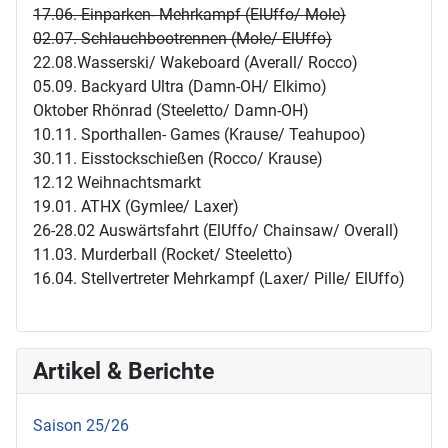
17.06. Einparken- Mehrkampf (ElUffo/ Mole)
02.07. Schlauchbootrennen (Mole/ ElUffo)
22.08.Wasserski/ Wakeboard (Averall/ Rocco)
05.09. Backyard Ultra (Damn-OH/ Elkimo)
Oktober Rhönrad (Steeletto/ Damn-OH)
10.11. Sporthallen- Games (Krause/ Teahupoo)
30.11. Eisstockschießen (Rocco/ Krause)
12.12 Weihnachtsmarkt
19.01. ATHX (Gymlee/ Laxer)
26-28.02 Auswärtsfahrt (ElUffo/ Chainsaw/ Overall)
11.03. Murderball (Rocket/ Steeletto)
16.04. Stellvertreter Mehrkampf (Laxer/ Pille/ ElUffo)
Artikel & Berichte
Saison 25/26