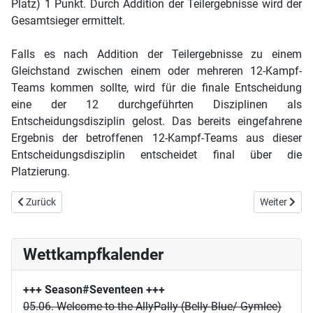
Platz) 1 Punkt. Durch Addition der Teilergebnisse wird der
Gesamtsieger ermittelt.
Falls es nach Addition der Teilergebnisse zu einem
Gleichstand zwischen einem oder mehreren 12-Kampf-
Teams kommen sollte, wird für die finale Entscheidung
eine der 12 durchgeführten Disziplinen als
Entscheidungsdisziplin gelost. Das bereits eingefahrene
Ergebnis der betroffenen 12-Kampf-Teams aus dieser
Entscheidungsdisziplin entscheidet final über die
Platzierung.
Vorheriger Beitrag: Auf nach Kölle!
Nächster Be
Zurück
Weiter
Wettkampfkalender
+++ Season#Seventeen
+++
05.06. Welcome to the AllyPally (Belly Blue/ Gymlee)