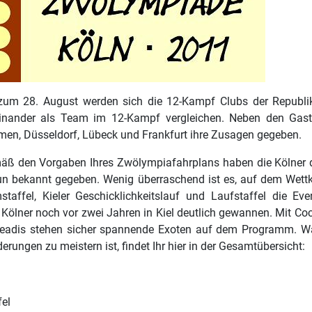
zum 28. August werden sich die 12-Kampf Clubs der Republik
inander als Team im 12-Kampf vergleichen. Neben den Gas
en, Düsseldorf, Lübeck und Frankfurt ihre Zusagen gegeben.
äß den Vorgaben Ihres Zwölympiafahrplans haben die Kölner d
un bekannt gegeben. Wenig überraschend ist es, auf dem Wett
affel, Kieler Geschicklichkeitslauf und Laufstaffel die Ev
e Kölner noch vor zwei Jahren in Kiel deutlich gewannen. Mit C
adis stehen sicher spannende Exoten auf dem Programm. W
erungen zu meistern ist, findet Ihr hier in der Gesamtübersicht:
el