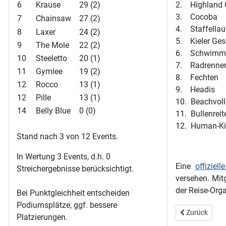
6
Krause
29 (2)
2. Highland
3. Cocoba
7
Chainsaw
27 (2)
4. Staffellau
8
Laxer
24 (2)
5. Kieler Ges
9
The Mole
22 (2)
6. Schwimms
10
Steeletto
20 (1)
7. Radrenne
11
Gymlee
19 (2)
8. Fechten
12
Rocco
13 (1)
9. Headis
12
Pille
13 (1)
10. Beachvoll
14
Belly Blue
0 (0)
11. Bullenreit
12. Human-Ki
Stand nach 3 von 12 Events.
In Wertung 3 Events, d.h. 0
Eine
offiziell
Streichergebnisse berücksichtigt.
versehen. Mit
der Reise-Orga
Bei Punktgleichheit entscheiden
Podiumsplätze, ggf. bessere
Vorheriger Bei
Zurück
Platzierungen.