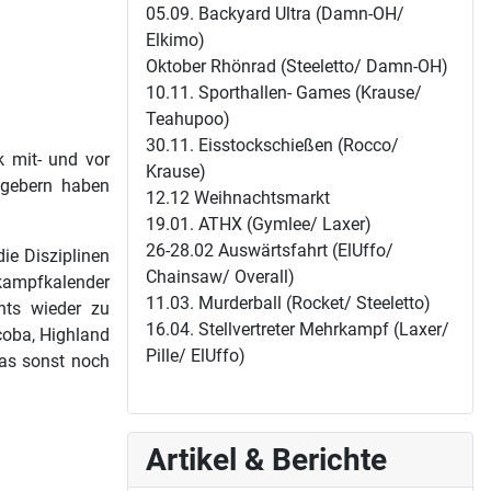
05.09. Backyard Ultra (Damn-OH/
Elkimo)
Oktober Rhönrad (Steeletto/ Damn-OH)
10.11. Sporthallen- Games (Krause/
Teahupoo)
30.11. Eisstockschießen (Rocco/
 mit- und vor
Krause)
tgebern haben
12.12 Weihnachtsmarkt
19.01. ATHX (Gymlee/ Laxer)
26-28.02 Auswärtsfahrt (ElUffo/
ie Disziplinen
Chainsaw/ Overall)
kampfkalender
11.03. Murderball (Rocket/ Steeletto)
ents wieder zu
16.04. Stellvertreter Mehrkampf (Laxer/
ocoba, Highland
Pille/ ElUffo)
as sonst noch
Artikel & Berichte