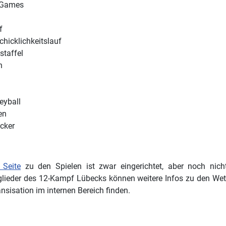
 Games
f
chicklichkeitslauf
taffel
n
eyball
en
cker
e Seite
zu den Spielen ist zwar eingerichtet, aber noch nich
glieder des 12-Kampf Lübecks können weitere Infos zu den W
nsisation im internen Bereich finden.
trag: Köln verteilt Regelwerk für Zwölympia