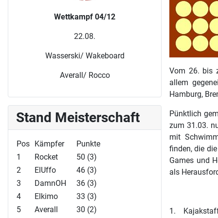
Wettkampf 04/12
22.08.
Wasserski/ Wakeboard
Vom 26. bis 
Averall/ Rocco
allem gegene
Hamburg, Brem
Pünktlich gem
Stand Meisterschaft
zum 31.03. n
mit Schwimmst
Pos
Kämpfer
Punkte
finden, die di
1
Rocket
50 (3)
Games und He
2
ElUffo
46 (3)
als Herausford
3
DamnOH
36 (3)
4
Elkimo
33 (3)
5
Averall
30 (2)
1. Kajakstaff