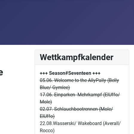
Wettkampfkalender
e
+++ Season#Seventeen
+++
05.06. Welcome to the AllyPally (Belly
Blue/ Gymlee)
17.06. Einparken- Mehrkampf (ElUffo/
Mole)
02.07. Schlauchbootrennen (Mole/
ElUffo)
22.08.Wasserski/ Wakeboard (Averall/
Rocco)