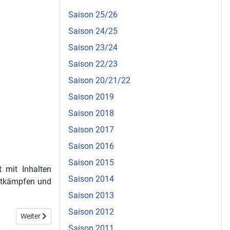
Saison 25/26
Saison 24/25
Saison 23/24
Saison 22/23
Saison 20/21/22
Saison 2019
Saison 2018
Saison 2017
Saison 2016
Saison 2015
t mit Inhalten
Saison 2014
ettkämpfen und
Saison 2013
Saison 2012
Nächster Beitrag: Lübeck ist zu den III. 12-Kampf-Spielen geladen
Weiter
Saison 2011