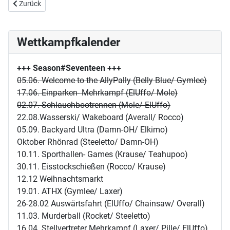
Vorheriger Beitrag: Miese gründet 12-Kampf Rostock
Zurück
Wettkampfkalender
+++ Season#Seventeen
+++
05.06. Welcome to the AllyPally (Belly Blue/ Gymlee)
17.06. Einparken- Mehrkampf (ElUffo/ Mole)
02.07. Schlauchbootrennen (Mole/ ElUffo)
22.08.Wasserski/ Wakeboard (Averall/ Rocco)
05.09. Backyard Ultra (Damn-OH/ Elkimo)
Oktober Rhönrad (Steeletto/ Damn-OH)
10.11. Sporthallen- Games (Krause/ Teahupoo)
30.11. Eisstockschießen (Rocco/ Krause)
12.12 Weihnachtsmarkt
19.01. ATHX (Gymlee/ Laxer)
26-28.02 Auswärtsfahrt (ElUffo/ Chainsaw/ Overall)
11.03. Murderball (Rocket/ Steeletto)
16.04. Stellvertreter Mehrkampf (Laxer/ Pille/ ElUffo)