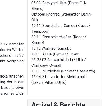
05.09. Backyard Ultra (Damn-OH/
Elkimo)
Oktober Rhönrad (Steeletto/ Damn-
OH)
10.11. Sporthallen- Games (Krause/
Teahupoo)
30.11. Eisstockschießen (Rocco/
Krause)
ker 12-Kämpfer
12.12 Weihnachtsmarkt
rksten Werfer
19.01. ATHX (Gymlee/ Laxer)
aschend mit 87
26-28.02 Auswärtsfahrt (ElUffo/
unkt Vorsprung
Chainsaw/ Overall)
11.03. Murderball (Rocket/ Steeletto)
Mikka rutschen
16.04. Stellvertreter Mehrkampf
ung der in der
(Laxer/ Pille/ ElUffo)
 beide je zwei
 Saison zu Ende
Artikel & Berichte