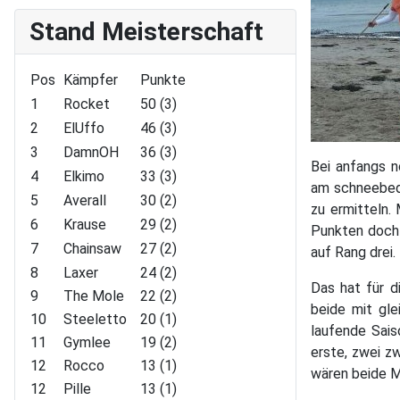
Stand Meisterschaft
Pos
Kämpfer
Punkte
1
Rocket
50 (3)
2
ElUffo
46 (3)
3
DamnOH
36 (3)
Bei anfangs n
4
Elkimo
33 (3)
am schneebed
5
Averall
30 (2)
zu ermitteln.
6
Krause
29 (2)
Punkten doch 
7
Chainsaw
27 (2)
auf Rang drei.
8
Laxer
24 (2)
Das hat für d
9
The Mole
22 (2)
beide mit gle
10
Steeletto
20 (1)
laufende Sais
11
Gymlee
19 (2)
erste, zwei zw
12
Rocco
13 (1)
wären beide M
12
Pille
13 (1)