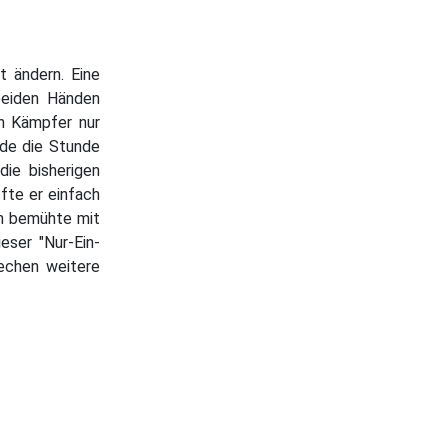
ht ändern. Eine
 beiden Händen
n Kämpfer nur
rde die Stunde
ie bisherigen
fte er einfach
ch bemühte mit
eser "Nur-Ein-
techen weitere