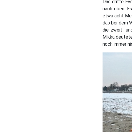
Das dritte Ev
nach oben. Es
etwa acht Met
das bei dem W
die zweit- un
Mikka deutete
noch immer nic