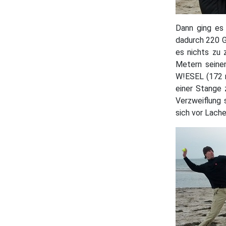
Dann ging es
dadurch 220 G
es nichts zu 
Metern seinen
W!ESEL (172 m
einer Stange 
Verzweiflung 
sich vor Lache