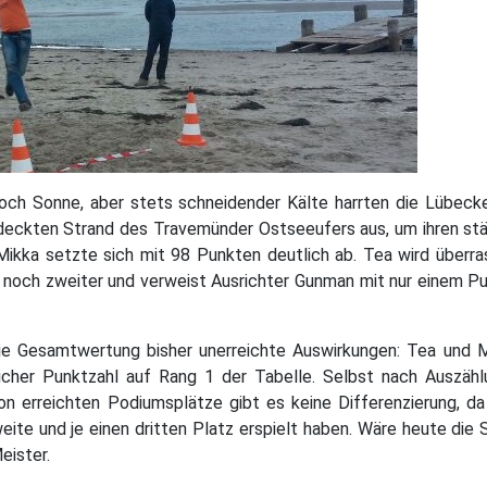
och Sonne, aber stets schneidender Kälte harrten die Lübec
eckten Strand des Travemünder Ostseeufers aus, um ihren stä
 Mikka setzte sich mit 98 Punkten deutlich ab. Tea wird überr
noch zweiter und verweist Ausrichter Gunman mit nur einem P
ie Gesamtwertung bisher unerreichte Auswirkungen: Tea und 
icher Punktzahl auf Rang 1 der Tabelle. Selbst nach Auszähl
on erreichten Podiumsplätze gibt es keine Differenzierung, da
eite und je einen dritten Platz erspielt haben. Wäre heute die
eister.