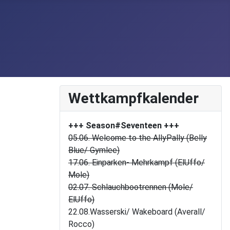
Wettkampfkalender
+++ Season#Seventeen
+++
05.06. Welcome to the AllyPally (Belly
Blue/ Gymlee)
17.06. Einparken- Mehrkampf (ElUffo/
Mole)
02.07. Schlauchbootrennen (Mole/
ElUffo)
22.08.Wasserski/ Wakeboard (Averall/
Rocco)