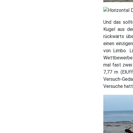
Und das sollt
Kugel aus der
rückwärts üb
einen einzige
von Limbo. L
Wettbewerbe g
mal fast zwei
7,77 m (ElUff
Versuch-Gedan
Versuche hatte