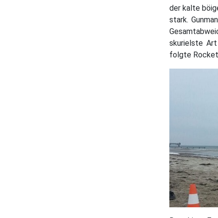
der kalte böi
stark. Gunman
Gesamtabweic
skurielste Ar
folgte Rocket