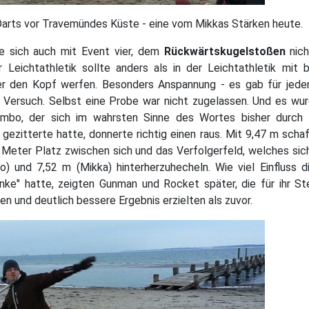
e sich auch mit Event vier, dem
Rückwärtskugelstoßen
nic
 Leichtathletik sollte anders als in der Leichtathletik mit
er den Kopf werfen. Besonders Anspannung - es gab für jede
n Versuch. Selbst eine Probe war nicht zugelassen. Und es wu
imbo, der sich im wahrsten Sinne des Wortes bisher durch d
ezitterte hatte, donnerte richtig einen raus. Mit 9,47 m schaf
 Meter Platz zwischen sich und das Verfolgerfeld, welches si
o) und 7,52 m (Mikka) hinterherzuhecheln. Wie viel Einfluss di
ke" hatte, zeigten Gunman und Rocket später, die für ihr S
n und deutlich bessere Ergebnis erzielten als zuvor.