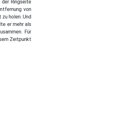
 der Ringseite
Entfernung von
 zu holen. Und
te er mehr als
 zusammen. Für
esem Zeitpunkt