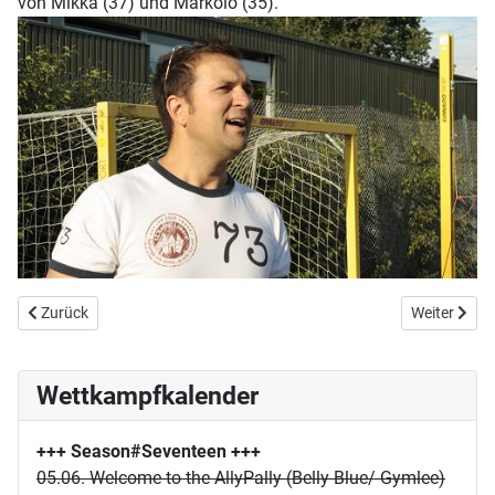
von Mikka (37) und Markolo (35).
Vorheriger Beitrag: Showdown Laufbiathlon
Nächster Bei
Zurück
Weiter
Wettkampfkalender
+++ Season#Seventeen
+++
05.06. Welcome to the AllyPally (Belly Blue/ Gymlee)