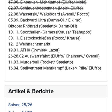
17.06. Einparken- Mehrkampf (ElUffo/ Mole)
02.07. Schlauchbootrennen (Mole/ ElUffo)
22.08.Wasserski/ Wakeboard (Averall/ Rocco)
05.09. Backyard Ultra (Damn-OH/ Elkimo)
Oktober Rhönrad (Steeletto/ Damn-OH)
10.11. Sporthallen- Games (Krause/ Teahupoo)
30.11. Eisstockschießen (Rocco/ Krause)
12.12 Weihnachtsmarkt
19.01. ATHX (Gymlee/ Laxer)
26-28.02 Auswärtsfahrt (ElUffo/ Chainsaw/ Overall)
11.03. Murderball (Rocket/ Steeletto)
16.04. Stellvertreter Mehrkampf (Laxer/ Pille/ ElUffo)
Artikel & Berichte
Saison 25/26