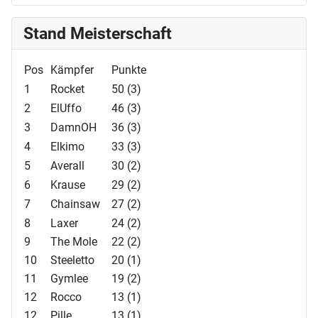
Stand Meisterschaft
Pos
Kämpfer
Punkte
1
Rocket
50 (3)
2
ElUffo
46 (3)
3
DamnOH
36 (3)
4
Elkimo
33 (3)
5
Averall
30 (2)
6
Krause
29 (2)
7
Chainsaw
27 (2)
8
Laxer
24 (2)
9
The Mole
22 (2)
10
Steeletto
20 (1)
11
Gymlee
19 (2)
12
Rocco
13 (1)
12
Pille
13 (1)