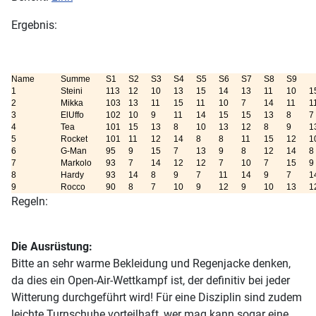
Ergebnis:
Name
Summe
S1
S2
S3
S4
S5
S6
S7
S8
S9
1
Steini
113
12
10
13
15
14
13
11
10
1
2
Mikka
103
13
11
15
11
10
7
14
11
1
3
ElUffo
102
10
9
11
14
15
15
13
8
7
4
Tea
101
15
13
8
10
13
12
8
9
1
5
Rocket
101
11
12
14
8
8
11
15
12
1
6
G-Man
95
9
15
7
13
9
8
12
14
8
7
Markolo
93
7
14
12
12
7
10
7
15
9
8
Hardy
93
14
8
9
7
11
14
9
7
1
9
Rocco
90
8
7
10
9
12
9
10
13
1
Regeln:
Die Ausrüstung:
Bitte an sehr warme Bekleidung und Regenjacke denken,
da dies ein Open-Air-Wettkampf ist, der definitiv bei jeder
Witterung durchgeführt wird! Für eine Disziplin sind zudem
leichte Turnschuhe vorteilhaft, wer mag kann sogar eine