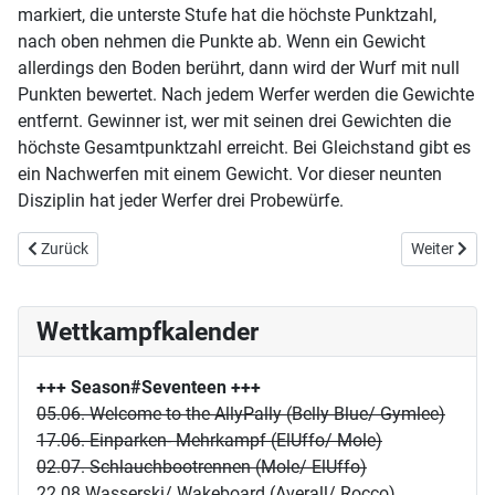
markiert, die unterste Stufe hat die höchste Punktzahl,
nach oben nehmen die Punkte ab. Wenn ein Gewicht
allerdings den Boden berührt, dann wird der Wurf mit null
Punkten bewertet. Nach jedem Werfer werden die Gewichte
entfernt. Gewinner ist, wer mit seinen drei Gewichten die
höchste Gesamtpunktzahl erreicht. Bei Gleichstand gibt es
ein Nachwerfen mit einem Gewicht. Vor dieser neunten
Disziplin hat jeder Werfer drei Probewürfe.
Vorheriger Beitrag: 11/12 Dom Spaßkampf
Nächster Bei
Zurück
Weiter
Wettkampfkalender
+++ Season#Seventeen
+++
05.06. Welcome to the AllyPally (Belly Blue/ Gymlee)
17.06. Einparken- Mehrkampf (ElUffo/ Mole)
02.07. Schlauchbootrennen (Mole/ ElUffo)
22.08.Wasserski/ Wakeboard (Averall/ Rocco)